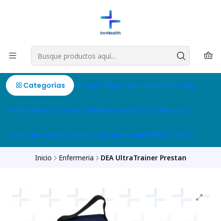
Categorías
Contacto
Blog
Veterinaria
Enfermeria
Medicina
Atención Prehospitalaria
Términos y Condiciones
Politica de reembolso
Política de privacidad
INNHEALTH.CO
Inicio
Enfermeria
DEA UltraTrainer Prestan