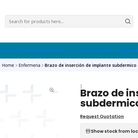
na
Atención Prehospitalaria
Términos y Condiciones
Politica de reembo
Home
Enfermeria
Brazo de inserción de implante subdermico
|
Brazo de in
subdermic
Request Quotation
Show stock from lo