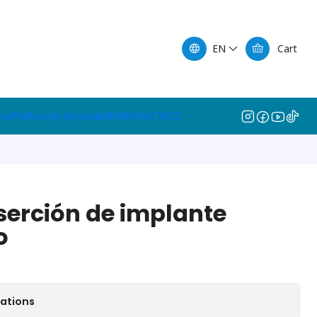
EN
Cart
lso
Política de privacidad
INNHEALTH.CO
serción de implante
o
cations