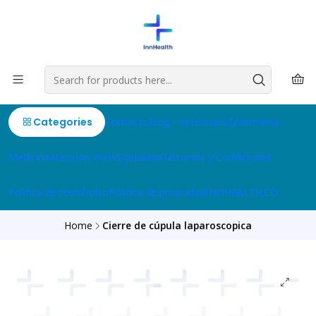
Categories
Contacto
Blog
Veterinaria
Enfermeria
Medicina
Atención Prehospitalaria
Términos y Condiciones
Politica de reembolso
Política de privacidad
INNHEALTH.CO
Home
Cierre de cúpula laparoscopica