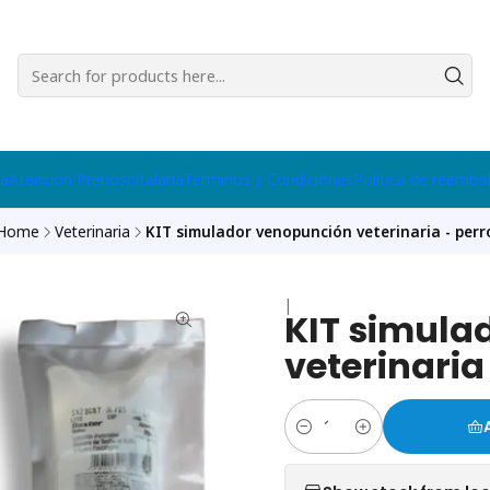
na
Atención Prehospitalaria
Términos y Condiciones
Politica de reembo
Home
Veterinaria
KIT simulador venopunción veterinaria - perr
|
KIT simula
veterinaria
Quantity