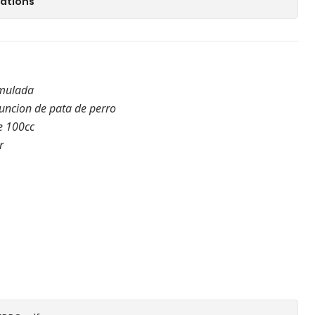
cations
imulada
uncion de pata de perro
e 100cc
r