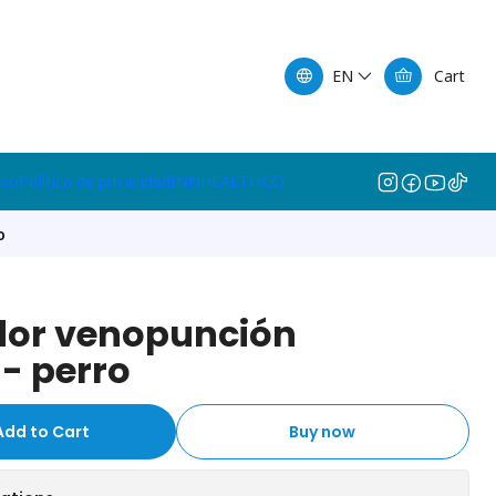
EN
Cart
lso
Política de privacidad
INNHEALTH.CO
o
dor venopunción
 - perro
Add to Cart
Buy now