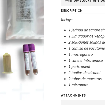
Show stock from lo
DESCRIPTION
Incluye:
1 jeringa de sangre s
1 Simulador de Venop
2 soluciones salinas d
1 camisa de vacutaine
1 macrogotero
1 cateter intravenoso
1 pericraneal
2 toallas de alcohol
2 tubos de muestras
1
micropore
ATTACHMENTS