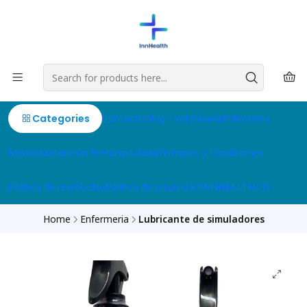
Categories
Contacto
Blog
Veterinaria
Enfermeria
Medicina
Atención Prehospitalaria
Términos y Condiciones
Politica de reembolso
Política de privacidad
INNHEALTH.CO
Home
Enfermeria
Lubricante de simuladores