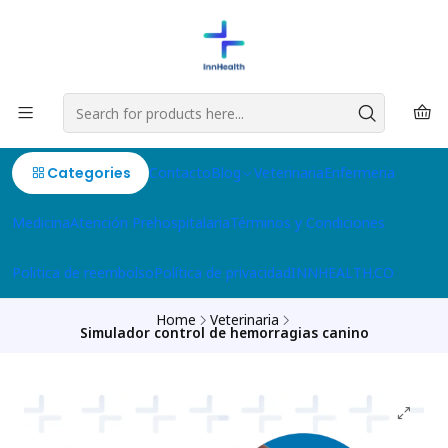
Categories
Contacto
Blog
Veterinaria
Enfermeria
Medicina
Atención Prehospitalaria
Términos y Condiciones
Politica de reembolso
Política de privacidad
INNHEALTH.CO
Home
Veterinaria
Simulador control de hemorragias canino