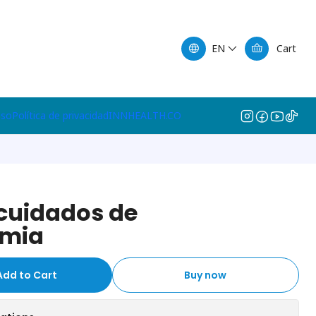
EN
Cart
lso
Política de privacidad
INNHEALTH.CO
cuidados de
omia
Add to Cart
Buy now