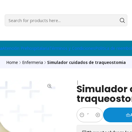
na
Atención Prehospitalaria
Términos y Condiciones
Politica de reembo
Home
Enfermeria
Simulador cuidados de traqueostomia
|
Simulador 
traqueost
Quantity