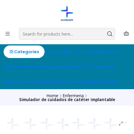
Categories
Contacto
Blog
Veterinaria
Enfermeria
Medicina
Atención Prehospitalaria
Términos y Condiciones
Politica de reembolso
Política de privacidad
INNHEALTH.CO
Home
Enfermeria
Simulador de cuidados de catéter implantable