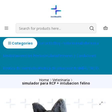
Categories
Contacto
Blog
Veterinaria
Enfermeria
Medicina
Atención Prehospitalaria
Términos y Condiciones
Politica de reembolso
Política de privacidad
INNHEALTH.CO
Home
Veterinaria
simulador para RCP + intubacion felino