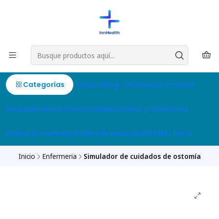
Categorías
Contacto
Blog
Veterinaria
Enfermeria
Medicina
Atención Prehospitalaria
Términos y Condiciones
Politica de reembolso
Política de privacidad
INNHEALTH.CO
Inicio
Enfermeria
Simulador de cuidados de ostomía