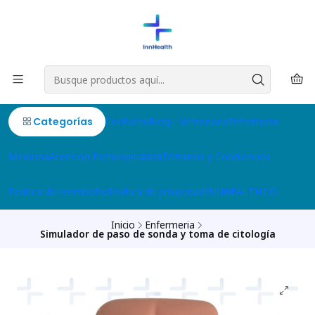
Categorías
Contacto
Blog
Veterinaria
Enfermeria
Medicina
Atención Prehospitalaria
Términos y Condiciones
Politica de reembolso
Política de privacidad
INNHEALTH.CO
Inicio
Enfermeria
Simulador de paso de sonda y toma de citología