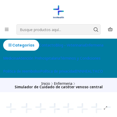
Categorías
Contacto
Blog
Veterinaria
Enfermeria
Medicina
Atención Prehospitalaria
Términos y Condiciones
Politica de reembolso
Política de privacidad
INNHEALTH.CO
Inicio
Enfermeria
Simulador de Cuidado de catéter venoso central