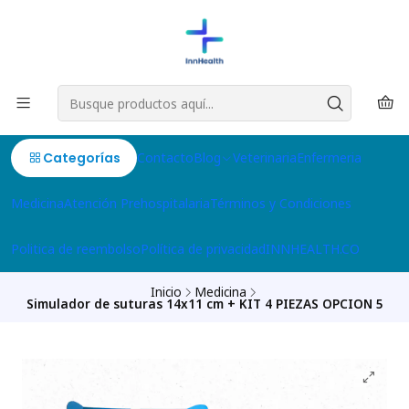
Categorías
Contacto
Blog
Veterinaria
Enfermeria
Medicina
Atención Prehospitalaria
Términos y Condiciones
Politica de reembolso
Política de privacidad
INNHEALTH.CO
Inicio
Medicina
Simulador de suturas 14x11 cm + KIT 4 PIEZAS OPCION 5