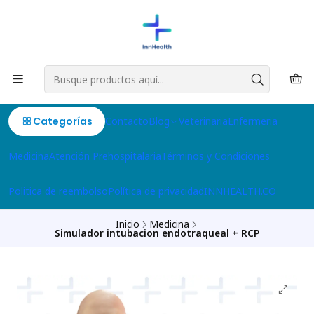
Categorías
Contacto
Blog
Veterinaria
Enfermeria
Medicina
Atención Prehospitalaria
Términos y Condiciones
Politica de reembolso
Política de privacidad
INNHEALTH.CO
Inicio
Medicina
Simulador intubacion endotraqueal + RCP