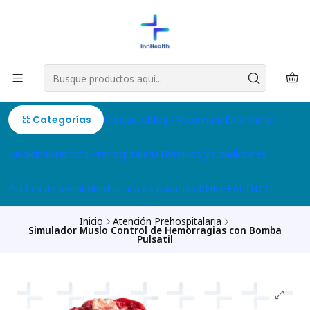
Categorías
Contacto
Blog
Veterinaria
Enfermeria
Medicina
Atención Prehospitalaria
Términos y Condiciones
Politica de reembolso
Política de privacidad
INNHEALTH.CO
Inicio
Atención Prehospitalaria
Simulador Muslo Control de Hemorragias con Bomba
Pulsatil