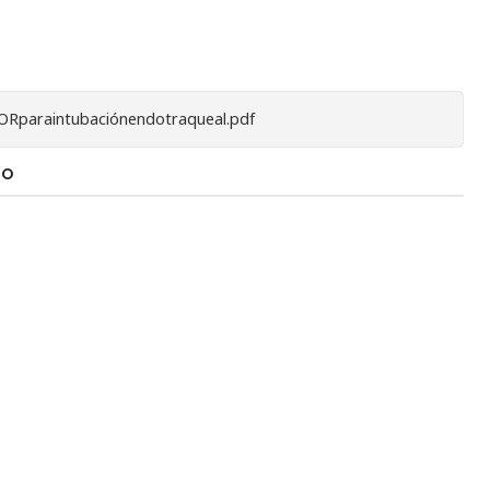
ORparaintubaciónendotraqueal.pdf
TO