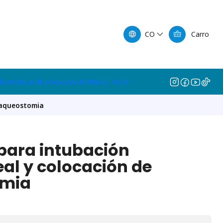
CO
Carro
lso
Política de privacidad
INNHEALTH.CO
raqueostomia
para intubación
al y colocación de
omia