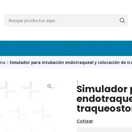
na
Atención Prehospitalaria
Términos y Condiciones
Politica de reembo
ina
Simulador para intubación endotraqueal y colocación de t
|
Simulador 
endotraque
traqueost
Cotizar