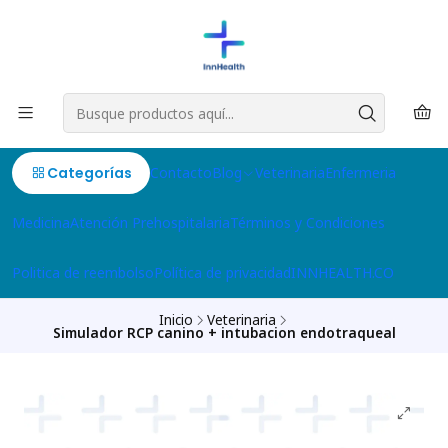
Categorías
Contacto
Blog
Veterinaria
Enfermeria
Medicina
Atención Prehospitalaria
Términos y Condiciones
Politica de reembolso
Política de privacidad
INNHEALTH.CO
Inicio
Veterinaria
Simulador RCP canino + intubacion endotraqueal