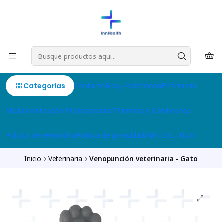
Categorías
Contacto
Blog
Veterinaria
Enfermeria
Medicina
Atención Prehospitalaria
Términos y Condiciones
Politica de reembolso
Política de privacidad
INNHEALTH.CO
Inicio
Veterinaria
Venopunción veterinaria - Gato