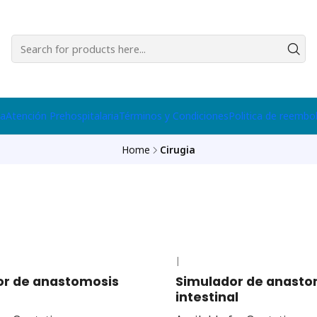
na
Atención Prehospitalaria
Términos y Condiciones
Politica de reembo
Home
Cirugia
|
or de anastomosis
Simulador de anasto
intestinal