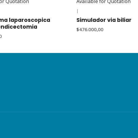
for Quotation
Available for Quotation
|
ma laparoscopica
Simulador via biliar
endicectomia
$476.000,00
0