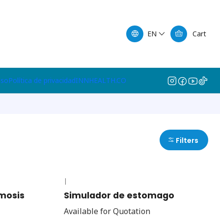
EN
Cart
lso
Política de privacidad
INNHEALTH.CO
Filters
|
mosis
Simulador de estomago
Available for Quotation