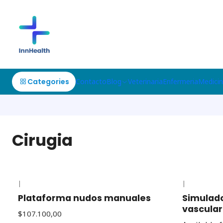
Categories
Contacto
Blog
Veterinaria
Enfermeria
Medici
Cirugia
|
|
Plataforma nudos manuales
Simulad
vascular
$107.100,00