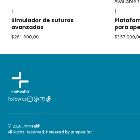
Available 
|
|
Simulador de suturas
Platafor
avanzadas
para ap
$261.800,00
$357.000,0
Follow us
2026 Innhealth.
All Rights Reserved.
Powered by Jumpseller
.