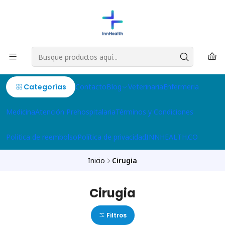
Categorías
Contacto
Blog
Veterinaria
Enfermeria
Medicina
Atención Prehospitalaria
Términos y Condiciones
Politica de reembolso
Política de privacidad
INNHEALTH.CO
Inicio
Cirugia
Cirugia
Filtros