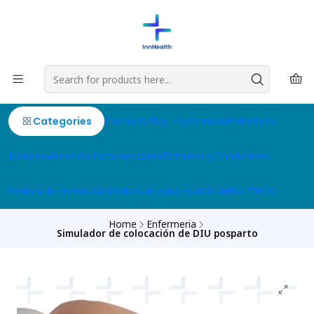
Categories
Contacto
Blog
Veterinaria
Enfermeria
Medicina
Atención Prehospitalaria
Términos y Condiciones
Politica de reembolso
Política de privacidad
INNHEALTH.CO
Home
Enfermeria
Simulador de colocación de DIU posparto