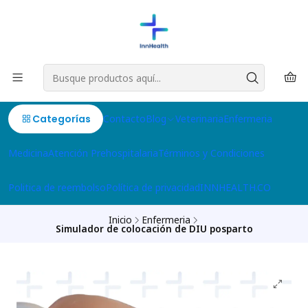
Categorías
Contacto
Blog
Veterinaria
Enfermeria
Medicina
Atención Prehospitalaria
Términos y Condiciones
Politica de reembolso
Política de privacidad
INNHEALTH.CO
Inicio
Enfermeria
Simulador de colocación de DIU posparto