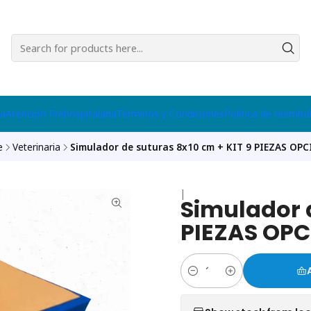
na
Atención Prehospitalaria
Términos y Condiciones
Politica de reembo
e
Veterinaria
Simulador de suturas 8x10 cm + KIT 9 PIEZAS OPC
|
Simulador d
PIEZAS OPC
Quantity