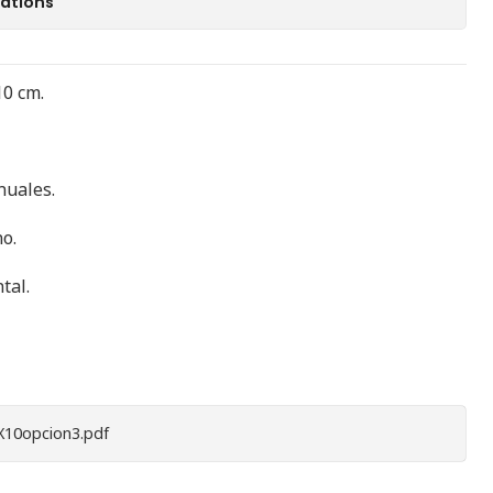
cations
10 cm.
nuales.
o.
tal.
10opcion3.pdf