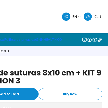
EN
Cart
lso
Política de privacidad
INNHEALTH.CO
ION 3
e suturas 8x10 cm + KIT 9
ION 3
Add to Cart
Buy now