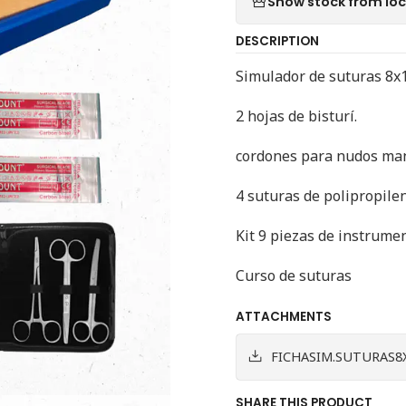
Show stock from lo
DESCRIPTION
Simulador de suturas 8x
2 hojas de bisturí.
cordones para nudos ma
4 suturas de polipropilen
Kit 9 piezas de instrumen
Curso de suturas
ATTACHMENTS
FICHASIM.SUTURAS8X
SHARE THIS PRODUCT