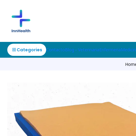
Categories
Contacto
Blog
Veterinaria
Enfermeria
Medici
Hom