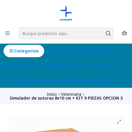
Categorías
Contacto
Blog
Veterinaria
Enfermeria
Medicina
Atención Prehospitalaria
Términos y Condiciones
Politica de reembolso
Política de privacidad
INNHEALTH.CO
Inicio
Veterinaria
Simulador de suturas 8x10 cm + KIT 9 PIEZAS OPCION 3