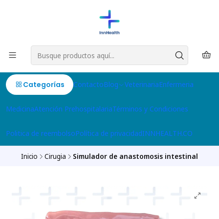
Categorías
Contacto
Blog
Veterinaria
Enfermeria
Medicina
Atención Prehospitalaria
Términos y Condiciones
Politica de reembolso
Política de privacidad
INNHEALTH.CO
Inicio
Cirugia
Simulador de anastomosis intestinal